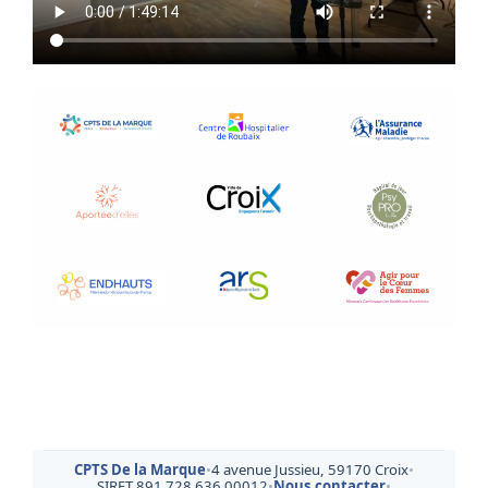
CPTS De la Marque
•
4 avenue Jussieu, 59170 Croix
•
SIRET 891 728 636 00012
•
Nous contacter
•