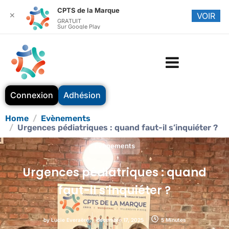
CPTS de la Marque
✕
VOIR
GRATUIT
Sur Google Play
Connexion
Adhésion
Home
Evènements
Urgences pédiatriques : quand faut-il s’inquiéter ?
Evènements
Urgences pédiatriques : quand
faut-il s’inquiéter ?
by
Lucie Everaëre
décembre 17, 2025
5 Minutes