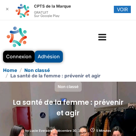
CPTS de la Marque
✕
VOIR
GRATUIT
Sur Google Play
Connexion
Adhésion
Home
Non classé
La santé de la femme : prévenir et agir
Non classé
La santé de la femme : prévenir
et agir
by
Lucie Everaëre
décembre 30, 2025
5 Minutes