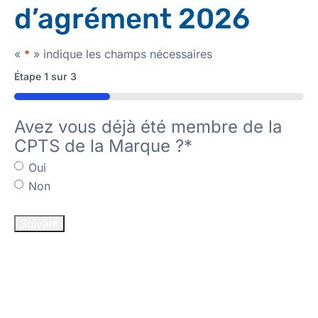
d’agrément 2026
«
*
» indique les champs nécessaires
Étape
1
sur
3
33%
Avez vous déjà été membre de la
CPTS de la Marque ?
*
Oui
Non
Suivant
Étape
1
de
3,