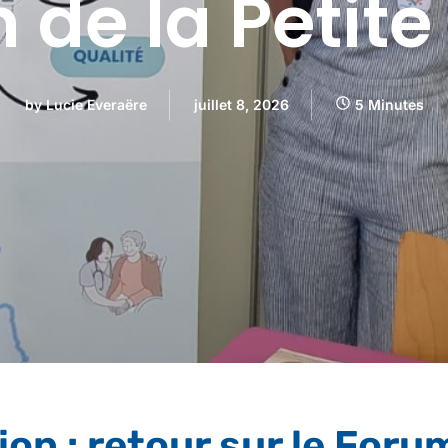
 de la Petit
by
Lucie Everaëre
juillet 8, 2026
5 Minutes
ion : retour sur le Foru