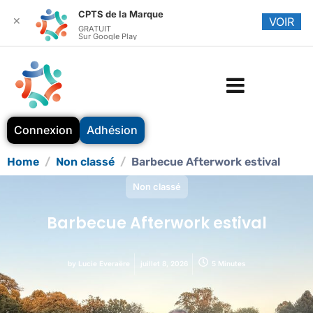
CPTS de la Marque
✕
VOIR
GRATUIT
Sur Google Play
Connexion
Adhésion
Home
Non classé
Barbecue Afterwork estival
Non classé
Barbecue Afterwork estival
by
Lucie Everaëre
juillet 8, 2026
5 Minutes