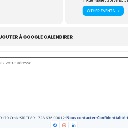
1 Rue Mallet Stevens, 5
OTHER EVENTS
JOUTER À GOOGLE CALENDIRER
ss - Réunion du Conseil d' Administration [uSOlVTEPz]
59170 Croix
•
SIRET 891 728 636 00012
•
Nous contacter
•
Confidentialité
•