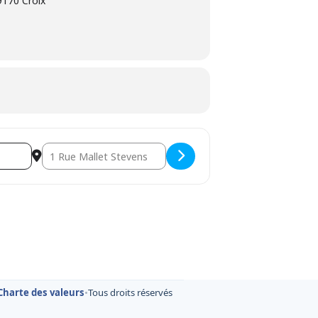
9170 Croix
Destination Address - Réunion du Conseil d' Administratio
Charte des valeurs
•
Tous droits réservés