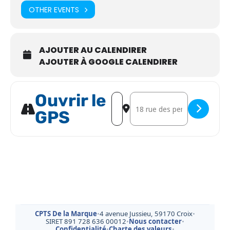
OTHER EVENTS
AJOUTER AU CALENDIRER
AJOUTER À GOOGLE CALENDIRER
Ouvrir le
Address - Mieux Manger, Moeux Bou
Destination Address - Mieux
GPS
CPTS De la Marque
•
4 avenue Jussieu, 59170 Croix
•
SIRET 891 728 636 00012
•
Nous contacter
•
Confidentialité
•
Charte des valeurs
•