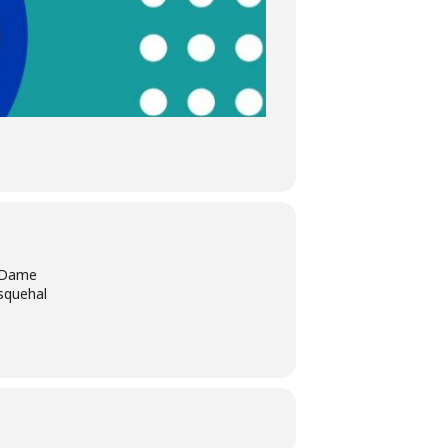
e Dame
squehal