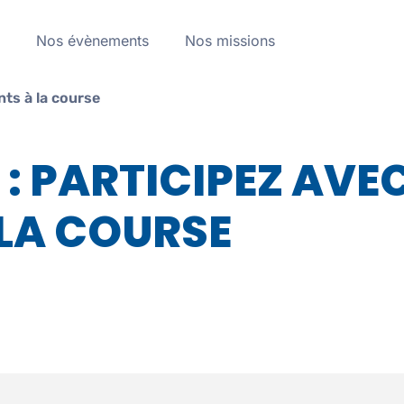
a
Nos évènements
Nos missions
nts à la course
 : PARTICIPEZ AVE
 LA COURSE