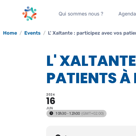
Qui sommes nous ?
Agend
Home
Events
L' Xaltante : participez avec vos patie
L' XALTANTE
PATIENTS À
2024
16
JUN
10h30 - 12h00
(GMT+02:00)