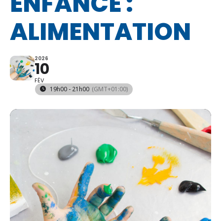
ENFANCE :
ALIMENTATION
2026
10
FÉV
19h00 - 21h00
(GMT+01:00)