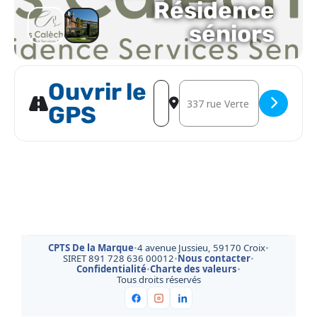
Résidence
séniors
Ouvrir le
Address - Formation à l'ETP - sess
Destination Address - Format
GPS
CPTS De la Marque
•
4 avenue Jussieu, 59170 Croix
•
SIRET 891 728 636 00012
•
Nous contacter
•
Confidentialité
•
Charte des valeurs
•
Tous droits réservés