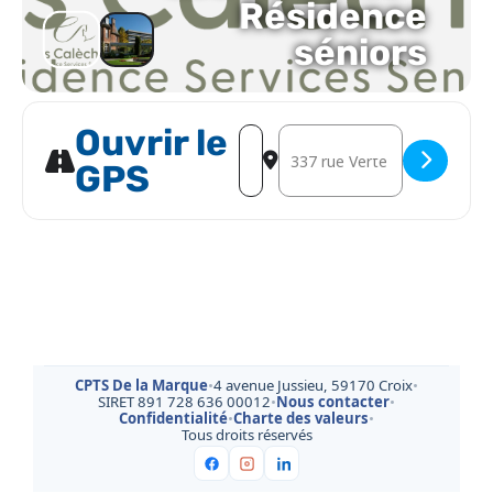
Résidence
séniors
Ouvrir le
Address - Formation à l'ETP - ses
Destination Address - Formati
GPS
CPTS De la Marque
•
4 avenue Jussieu, 59170 Croix
•
SIRET 891 728 636 00012
•
Nous contacter
•
Confidentialité
•
Charte des valeurs
•
Tous droits réservés