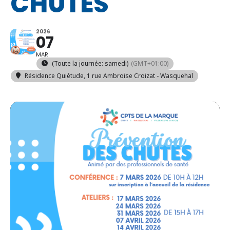
CHUTES
2026
07
MAR
(Toute la journée: samedi)
(GMT+01:00)
Résidence Quiétude
, 1 rue Ambroise Croizat - Wasquehal