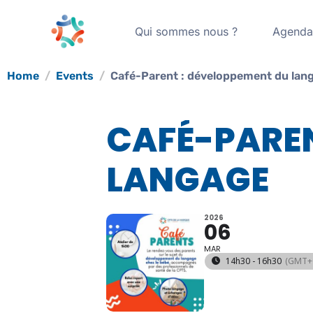
Qui sommes nous ?
Agend
Home
Events
Café-Parent : développement du lan
CAFÉ-PAREN
LANGAGE
2026
06
MAR
14h30 - 16h30
(GMT+0