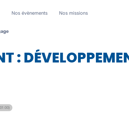
a
Nos évènements
Nos missions
gage
T : DÉVELOPPEME
1:00)