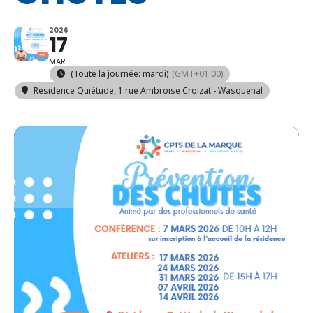
2026
17
MAR
(Toute la journée: mardi)
(GMT+01:00)
Résidence Quiétude
, 1 rue Ambroise Croizat - Wasquehal