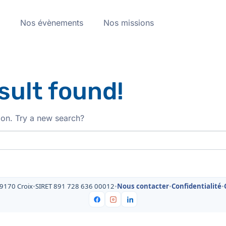
a
Nos évènements
Nos missions
sult found!
tion. Try a new search?
59170 Croix
•
SIRET 891 728 636 00012
•
Nous contacter
•
Confidentialité
•